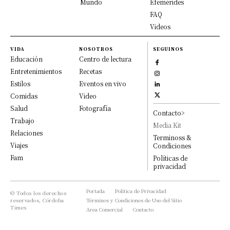
Mundo
Efemérides
FAQ
Videos
VIDA
NOSOTROS
SEGUINOS
Educación
Centro de lectura
Entretenimientos
Recetas
Estilos
Eventos en vivo
Comidas
Video
Salud
Fotografía
Contacto>
Trabajo
Media Kit
Relaciones
Terminoss &
Viajes
Condiciones
Fam
Políticas de
privacidad
Portada
Política de Privacidad
© Todos los derechos
reservados, Córdoba
Términos y Condiciones de Uso del Sitio
Times
Area Comercial
Contacto