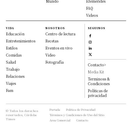
Mundo
Efemérides
FAQ
Videos
VIDA
NOSOTROS
SEGUINOS
Educación
Centro de lectura
Entretenimientos
Recetas
Estilos
Eventos en vivo
Comidas
Video
Salud
Fotografía
Contacto>
Trabajo
Media Kit
Relaciones
Terminoss &
Viajes
Condiciones
Fam
Políticas de
privacidad
Portada
Política de Privacidad
© Todos los derechos
reservados, Córdoba
Términos y Condiciones de Uso del Sitio
Times
Area Comercial
Contacto