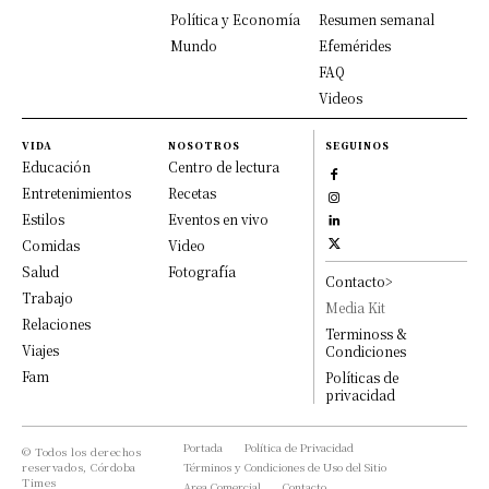
Política y Economía
Resumen semanal
Mundo
Efemérides
FAQ
Videos
VIDA
NOSOTROS
SEGUINOS
Educación
Centro de lectura
Entretenimientos
Recetas
Estilos
Eventos en vivo
Comidas
Video
Salud
Fotografía
Contacto>
Trabajo
Media Kit
Relaciones
Terminoss &
Viajes
Condiciones
Fam
Políticas de
privacidad
Portada
Política de Privacidad
© Todos los derechos
reservados, Córdoba
Términos y Condiciones de Uso del Sitio
Times
Area Comercial
Contacto