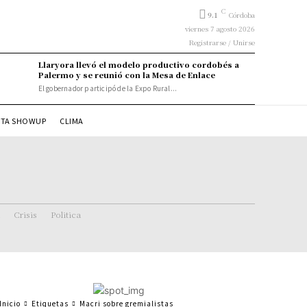
C
9.1
Córdoba
viernes 7 agosto 2026
Registrarse / Unirse
Llaryora llevó el modelo productivo cordobés a
Palermo y se reunió con la Mesa de Enlace
El gobernador participó de la Expo Rural...
STA SHOWUP
CLIMA
Crisis
Politica
Inicio
Etiquetas
Macri sobre gremialistas