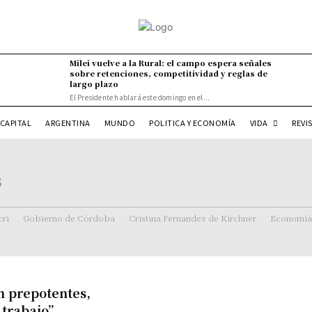
Milei vuelve a la Rural: el campo espera señales
sobre retenciones, competitividad y reglas de
largo plazo
El Presidente hablará este domingo en el...
VIDA
CAPITAL
ARGENTINA
MUNDO
POLITICA Y ECONOMÍA
REVI
s
ri
Gobierno de Córdoba
Cristina Fernandez de Kirchner
Economía
n prepotentes,
 trabajo”