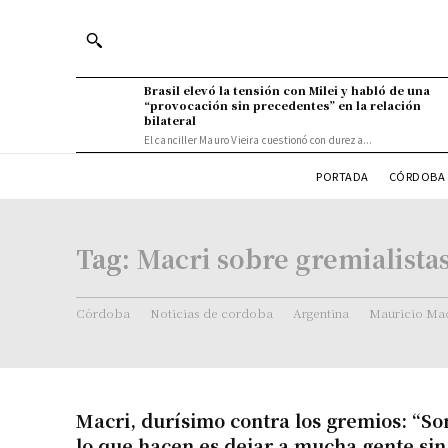
Brasil elevó la tensión con Milei y habló de una
“provocación sin precedentes” en la relación
bilateral
El canciller Mauro Vieira cuestionó con dureza...
PORTADA
CÓRDOBA 
Tag:
Macri sobre gremialista
Córdoba
Noticias de cordoba
Argentina
Mauricio Mac
Macri, durísimo contra los gremios: “So
lo que hacen es dejar a mucha gente sin