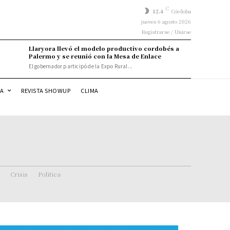
C
12.4
Córdoba
jueves 6 agosto 2026
Registrarse / Unirse
Llaryora llevó el modelo productivo cordobés a
Palermo y se reunió con la Mesa de Enlace
El gobernador participó de la Expo Rural...
DA
REVISTA SHOWUP
CLIMA
Crisis
Politica