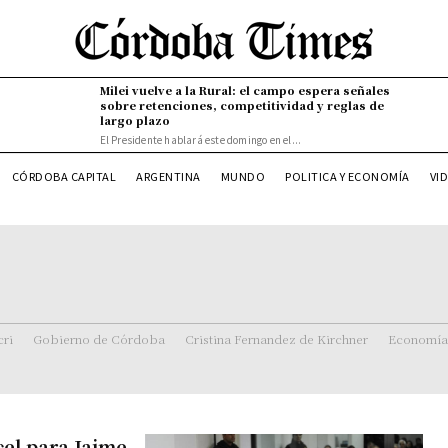
Milei vuelve a la Rural: el campo espera señales
sobre retenciones, competitividad y reglas de
largo plazo
El Presidente hablará este domingo en el...
CÓRDOBA CAPITAL
ARGENTINA
MUNDO
POLITICA Y ECONOMÍA
VI
ri
Gobierno de Córdoba
Cristina Fernandez de Kirchner
Economía
cel para Jaime