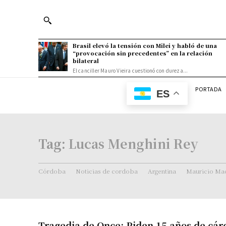
Brasil elevó la tensión con Milei y habló de una
“provocación sin precedentes” en la relación
bilateral
El canciller Mauro Vieira cuestionó con dureza...
PORTADA
ES
Tag:
Lucas Menghini Rey
Córdoba
Noticias de cordoba
Argentina
Mauricio Mac
Tragedia de Once: Piden 15 años de cár