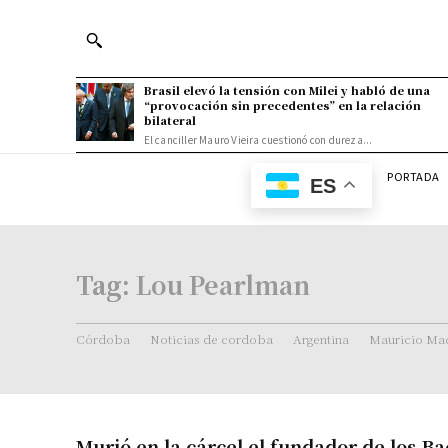
Brasil elevó la tensión con Milei y habló de una
“provocación sin precedentes” en la relación
bilateral
El canciller Mauro Vieira cuestionó con dureza...
PORTADA
ES
Tag:
Lou Pearlman
Córdoba
Noticias de cordoba
Argentina
Mauricio Mac
Murió en la cárcel el fundador de los B