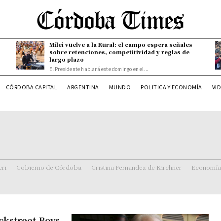
Milei vuelve a la Rural: el campo espera señales
sobre retenciones, competitividad y reglas de
largo plazo
El Presidente hablará este domingo en el...
CÓRDOBA CAPITAL
ARGENTINA
MUNDO
POLITICA Y ECONOMÍA
VI
ri
Gobierno de Córdoba
Cristina Fernandez de Kirchner
Economía
ackstreet Boys