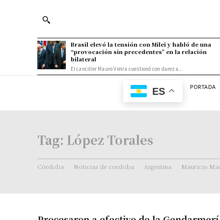
Brasil elevó la tensión con Milei y habló de una
“provocación sin precedentes” en la relación
bilateral
El canciller Mauro Vieira cuestionó con dureza...
PORTADA
ES
Tag:
López Torales
Córdoba
Noticias de cordoba
Argentina
Mauricio Mac
Procesaron a efectivo de la Gendarmerí