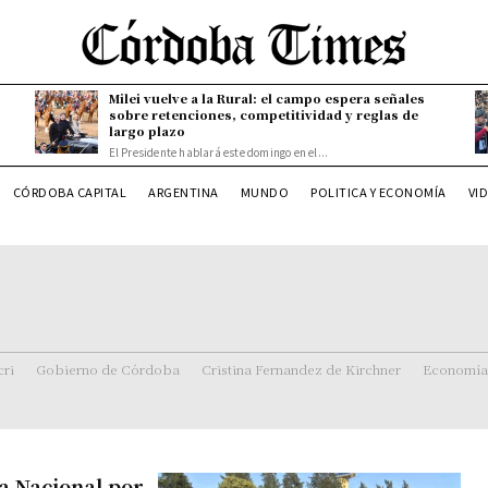
Milei vuelve a la Rural: el campo espera señales
sobre retenciones, competitividad y reglas de
largo plazo
El Presidente hablará este domingo en el...
CÓRDOBA CAPITAL
ARGENTINA
MUNDO
POLITICA Y ECONOMÍA
VI
ri
Gobierno de Córdoba
Cristina Fernandez de Kirchner
Economía
a Nacional por