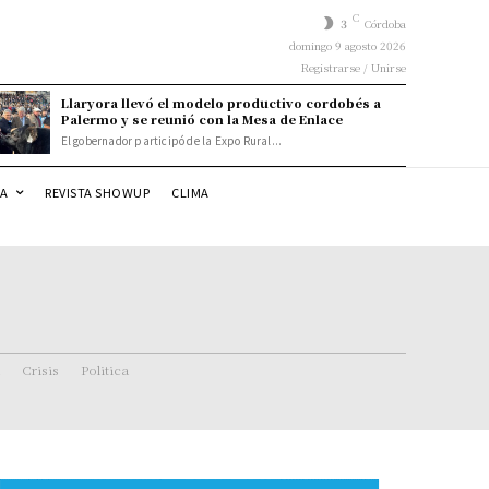
C
3
Córdoba
domingo 9 agosto 2026
Registrarse / Unirse
Llaryora llevó el modelo productivo cordobés a
Palermo y se reunió con la Mesa de Enlace
El gobernador participó de la Expo Rural...
DA
REVISTA SHOWUP
CLIMA
Crisis
Politica