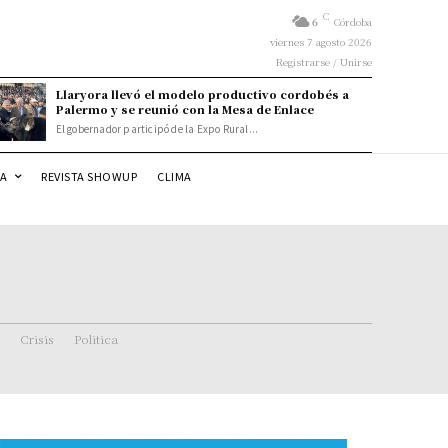
C
6
Córdoba
viernes 7 agosto 2026
Registrarse / Unirse
Llaryora llevó el modelo productivo cordobés a
Palermo y se reunió con la Mesa de Enlace
El gobernador participó de la Expo Rural...
DA
REVISTA SHOWUP
CLIMA
Crisis
Politica