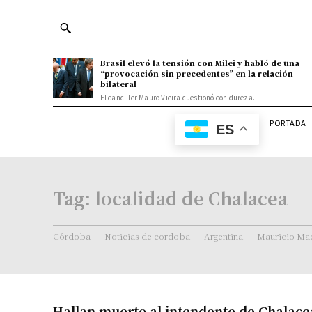
Brasil elevó la tensión con Milei y habló de una
“provocación sin precedentes” en la relación
bilateral
El canciller Mauro Vieira cuestionó con dureza...
PORTADA
ES
Tag:
localidad de Chalacea
Córdoba
Noticias de cordoba
Argentina
Mauricio Mac
Hallan muerto al intendente de Chalace