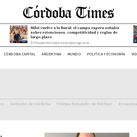
Milei vuelve a la Rural: el campo espera señales
sobre retenciones, competitividad y reglas de
largo plazo
El Presidente hablará este domingo en el...
CÓRDOBA CAPITAL
ARGENTINA
MUNDO
POLITICA Y ECONOMÍA
VI
ri
Gobierno de Córdoba
Cristina Fernandez de Kirchner
Economía
a