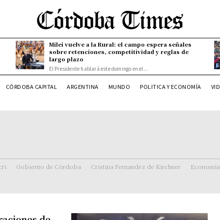
Milei vuelve a la Rural: el campo espera señales
sobre retenciones, competitividad y reglas de
largo plazo
El Presidente hablará este domingo en el...
CÓRDOBA CAPITAL
ARGENTINA
MUNDO
POLITICA Y ECONOMÍA
VI
ri
Gobierno de Córdoba
Cristina Fernandez de Kirchner
Economía
raciones de