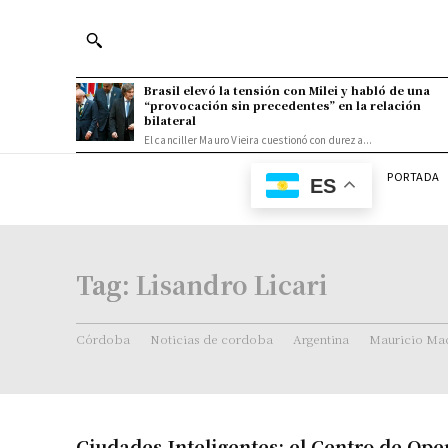
Brasil elevó la tensión con Milei y habló de una
“provocación sin precedentes” en la relación
bilateral
El canciller Mauro Vieira cuestionó con dureza...
PORTADA
ES
Tag:
Lisandro Licari
Córdoba
Noticias de cordoba
Argentina
Mauricio Mac
Ciudades Inteligentes: el Centro de Ope