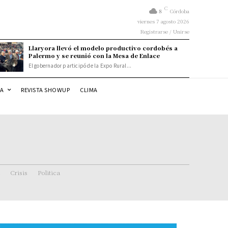
C
8
Córdoba
viernes 7 agosto 2026
Registrarse / Unirse
Llaryora llevó el modelo productivo cordobés a
Palermo y se reunió con la Mesa de Enlace
El gobernador participó de la Expo Rural...
DA
REVISTA SHOWUP
CLIMA
Crisis
Politica