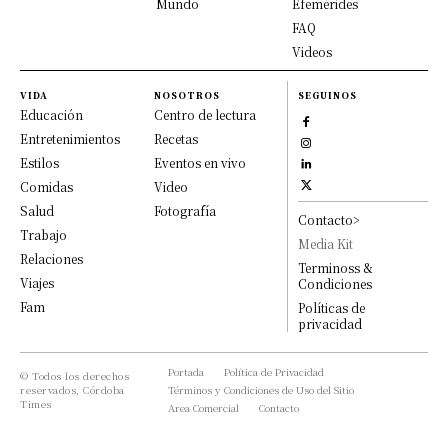
Mundo
Efemérides
FAQ
Videos
VIDA
NOSOTROS
SEGUINOS
Educación
Centro de lectura
Entretenimientos
Recetas
Estilos
Eventos en vivo
Comidas
Video
Salud
Fotografía
Contacto>
Trabajo
Media Kit
Relaciones
Terminoss &
Viajes
Condiciones
Fam
Políticas de
privacidad
Portada
Política de Privacidad
© Todos los derechos
reservados, Córdoba
Términos y Condiciones de Uso del Sitio
Times
Area Comercial
Contacto