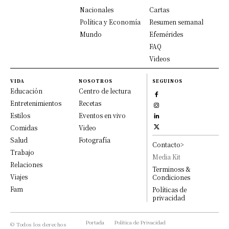
Nacionales
Cartas
Política y Economía
Resumen semanal
Mundo
Efemérides
FAQ
Videos
VIDA
NOSOTROS
SEGUINOS
Educación
Centro de lectura
Entretenimientos
Recetas
Estilos
Eventos en vivo
Comidas
Video
Salud
Fotografía
Contacto>
Trabajo
Media Kit
Relaciones
Terminoss &
Viajes
Condiciones
Fam
Políticas de
privacidad
Portada
Política de Privacidad
© Todos los derechos