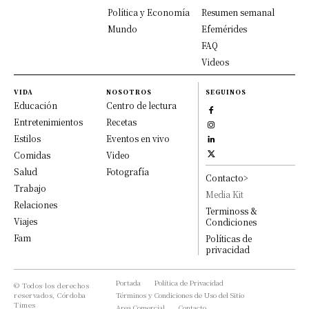
Política y Economía
Resumen semanal
Mundo
Efemérides
FAQ
Videos
VIDA
NOSOTROS
SEGUINOS
Educación
Centro de lectura
Entretenimientos
Recetas
Estilos
Eventos en vivo
Comidas
Video
Salud
Fotografía
Contacto>
Trabajo
Media Kit
Relaciones
Terminoss &
Viajes
Condiciones
Fam
Políticas de
privacidad
Portada
Política de Privacidad
© Todos los derechos
reservados, Córdoba
Términos y Condiciones de Uso del Sitio
Times
Area Comercial
Contacto