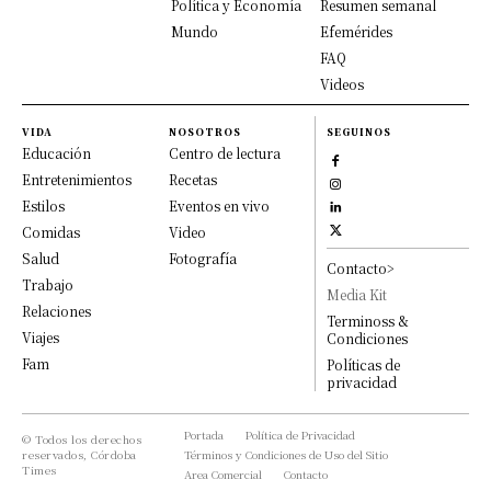
Política y Economía
Resumen semanal
Mundo
Efemérides
FAQ
Videos
VIDA
NOSOTROS
SEGUINOS
Educación
Centro de lectura
Entretenimientos
Recetas
Estilos
Eventos en vivo
Comidas
Video
Salud
Fotografía
Contacto>
Trabajo
Media Kit
Relaciones
Terminoss &
Viajes
Condiciones
Fam
Políticas de
privacidad
Portada
Política de Privacidad
© Todos los derechos
reservados, Córdoba
Términos y Condiciones de Uso del Sitio
Times
Area Comercial
Contacto