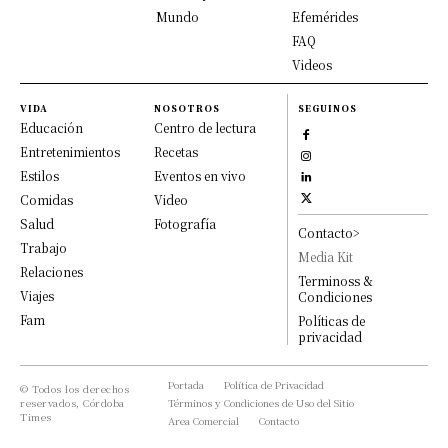
Mundo
Efemérides
FAQ
Videos
VIDA
NOSOTROS
SEGUINOS
Educación
Centro de lectura
Entretenimientos
Recetas
Estilos
Eventos en vivo
Comidas
Video
Salud
Fotografía
Contacto>
Trabajo
Media Kit
Relaciones
Terminoss &
Viajes
Condiciones
Fam
Políticas de
privacidad
Portada
Política de Privacidad
© Todos los derechos
reservados, Córdoba
Términos y Condiciones de Uso del Sitio
Times
Area Comercial
Contacto