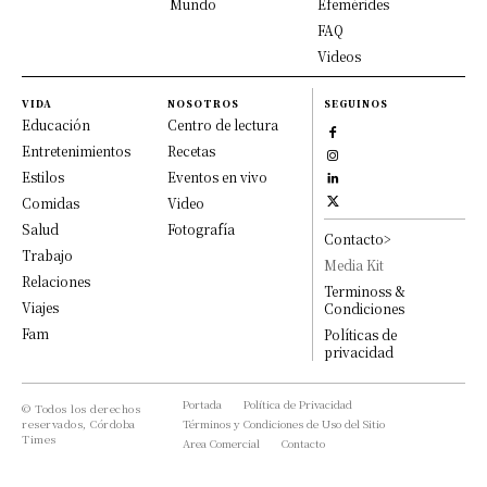
Mundo
Efemérides
FAQ
Videos
VIDA
NOSOTROS
SEGUINOS
Educación
Centro de lectura
Entretenimientos
Recetas
Estilos
Eventos en vivo
Comidas
Video
Salud
Fotografía
Contacto>
Trabajo
Media Kit
Relaciones
Terminoss &
Viajes
Condiciones
Fam
Políticas de
privacidad
Portada
Política de Privacidad
© Todos los derechos
reservados, Córdoba
Términos y Condiciones de Uso del Sitio
Times
Area Comercial
Contacto