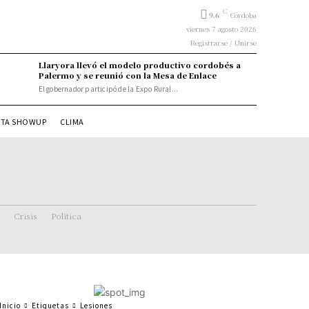
C
9.6
Córdoba
viernes 7 agosto 2026
Registrarse / Unirse
Llaryora llevó el modelo productivo cordobés a
Palermo y se reunió con la Mesa de Enlace
El gobernador participó de la Expo Rural...
STA SHOWUP
CLIMA
Crisis
Politica
Inicio
Etiquetas
Lesiones