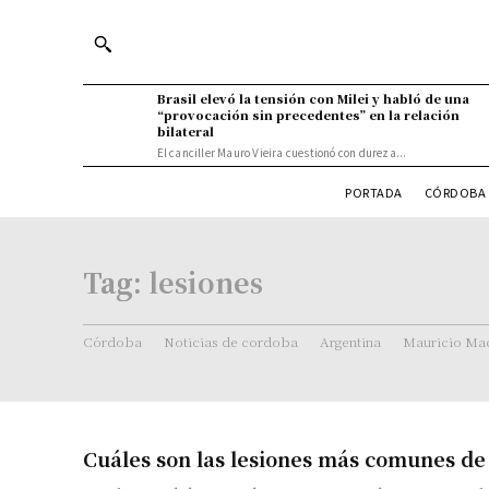
Brasil elevó la tensión con Milei y habló de una
“provocación sin precedentes” en la relación
bilateral
El canciller Mauro Vieira cuestionó con dureza...
PORTADA
CÓRDOBA 
Tag:
lesiones
Córdoba
Noticias de cordoba
Argentina
Mauricio Mac
Cuáles son las lesiones más comunes de