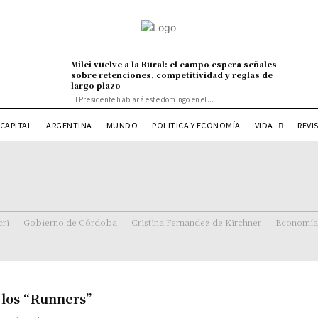
Milei vuelve a la Rural: el campo espera señales
sobre retenciones, competitividad y reglas de
largo plazo
El Presidente hablará este domingo en el...
VIDA
CAPITAL
ARGENTINA
MUNDO
POLITICA Y ECONOMÍA
REVI
ri
Gobierno de Córdoba
Cristina Fernandez de Kirchner
Economía
 los “Runners”