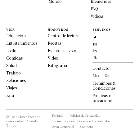
Mundo
Efemérides
FAQ
Videos
VIDA
NOSOTROS
SEGUINOS
Educación
Centro de lectura
Entretenimientos
Recetas
Estilos
Eventos en vivo
Comidas
Video
Salud
Fotografía
Contacto>
Trabajo
Media Kit
Relaciones
Terminoss &
Viajes
Condiciones
Fam
Políticas de
privacidad
Portada
Política de Privacidad
© Todos los derechos
reservados, Córdoba
Términos y Condiciones de Uso del Sitio
Times
Area Comercial
Contacto