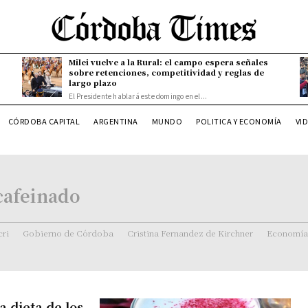
Milei vuelve a la Rural: el campo espera señales
sobre retenciones, competitividad y reglas de
largo plazo
El Presidente hablará este domingo en el...
CÓRDOBA CAPITAL
ARGENTINA
MUNDO
POLITICA Y ECONOMÍA
VI
cafeinado
ri
Gobierno de Córdoba
Cristina Fernandez de Kirchner
Economía
a dieta de los