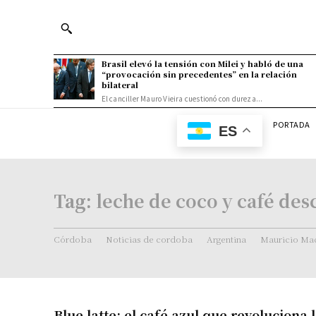
Brasil elevó la tensión con Milei y habló de una
“provocación sin precedentes” en la relación
bilateral
El canciller Mauro Vieira cuestionó con dureza...
PORTADA
ES
Tag:
leche de coco y café des
Córdoba
Noticias de cordoba
Argentina
Mauricio Mac
Blue latte: el café azul que revoluciona l