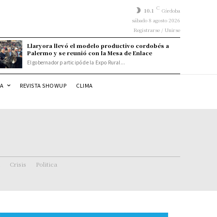
C
10.1
Córdoba
sábado 8 agosto 2026
Registrarse / Unirse
Llaryora llevó el modelo productivo cordobés a
Palermo y se reunió con la Mesa de Enlace
El gobernador participó de la Expo Rural...
DA
REVISTA SHOWUP
CLIMA
Crisis
Politica