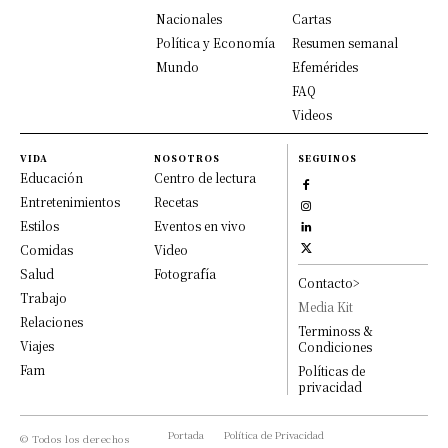
Nacionales
Cartas
Política y Economía
Resumen semanal
Mundo
Efemérides
FAQ
Videos
VIDA
NOSOTROS
SEGUINOS
Educación
Centro de lectura
Entretenimientos
Recetas
Estilos
Eventos en vivo
Comidas
Video
Salud
Fotografía
Contacto>
Trabajo
Media Kit
Relaciones
Terminoss &
Viajes
Condiciones
Fam
Políticas de
privacidad
Portada
Política de Privacidad
© Todos los derechos