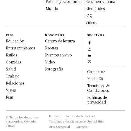
Política y Economía
Resumen semanal
Mundo
Efemérides
FAQ
Videos
VIDA
NOSOTROS
SEGUINOS
Educación
Centro de lectura
Entretenimientos
Recetas
Estilos
Eventos en vivo
Comidas
Video
Salud
Fotografía
Contacto>
Trabajo
Media Kit
Relaciones
Terminoss &
Viajes
Condiciones
Fam
Políticas de
privacidad
Portada
Política de Privacidad
© Todos los derechos
reservados, Córdoba
Términos y Condiciones de Uso del Sitio
Times
Area Comercial
Contacto