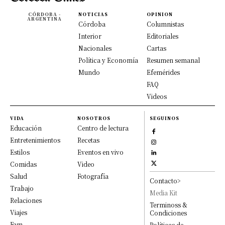
CÓRDOBA -
NOTICIAS
OPINION
ARGENTINA
Córdoba
Columnistas
Interior
Editoriales
Nacionales
Cartas
Política y Economía
Resumen semanal
Mundo
Efemérides
FAQ
Videos
VIDA
NOSOTROS
SEGUINOS
Educación
Centro de lectura
Entretenimientos
Recetas
Estilos
Eventos en vivo
Comidas
Video
Salud
Fotografía
Contacto>
Trabajo
Media Kit
Relaciones
Terminoss &
Viajes
Condiciones
Fam
Políticas de