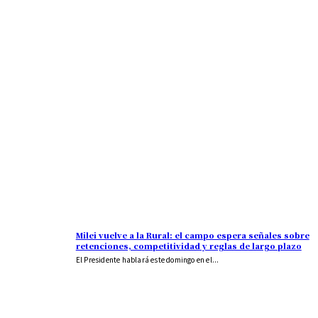
Milei vuelve a la Rural: el campo espera señales sobre
retenciones, competitividad y reglas de largo plazo
El Presidente hablará este domingo en el...