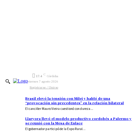
C
17.4
Córdoba
viernes 7 agosto 2026
Registrarse / Unirse
Brasil elevó la tensión con Milei y habló de una
“provocación sin precedentes” en la relación bilateral
El canciller Mauro Vieira cuestionó con dureza...
Llaryora llevó el modelo productivo cordobés a Palermo y
se reunió con la Mesa de Enlace
El gobernador participó de la Expo Rural...