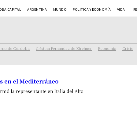
BA CAPITAL
ARGENTINA
MUNDO
POLITICA Y ECONOMÍA
VIDA
R
rno de Córdoba
Cristina Fernandez de Kirchner
Economía
Crisis
s en el Mediterráneo
rmó la representante en Italia del Alto