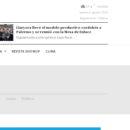
C
17.4
Córdoba
jueves 6 agosto 2026
Registrarse / Unirse
Llaryora llevó el modelo productivo cordobés a
Palermo y se reunió con la Mesa de Enlace
El gobernador participó de la Expo Rural...
DA
REVISTA SHOWUP
CLIMA
Crisis
Politica