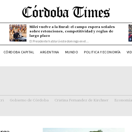
Milei vuelve a la Rural: el campo espera señales
sobre retenciones, competitividad y reglas de
largo plazo
El Presidente hablará este domingo en el...
CÓRDOBA CAPITAL
ARGENTINA
MUNDO
POLITICA Y ECONOMÍA
VI
ri
Gobierno de Córdoba
Cristina Fernandez de Kirchner
Economía
orgo