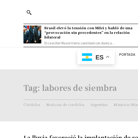
Brasil elevó la tensión con Milei y habló de una
“provocación sin precedentes” en la relación
bilateral
El canciller Mauro Vieira cuestionó con dureza...
PORTADA
ES
Tag:
labores de siembra
Córdoba
Noticias de cordoba
Argentina
Mauricio Mac
La lluvia favoreció la implantación de s