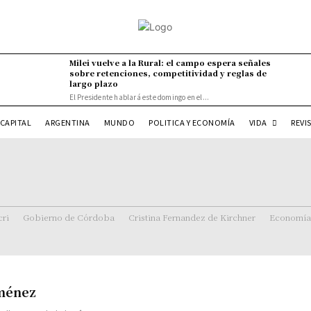
Milei vuelve a la Rural: el campo espera señales
sobre retenciones, competitividad y reglas de
largo plazo
El Presidente hablará este domingo en el...
VIDA
CAPITAL
ARGENTINA
MUNDO
POLITICA Y ECONOMÍA
REVI
ri
Gobierno de Córdoba
Cristina Fernandez de Kirchner
Economía
iménez