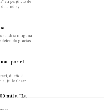
s" en perjuicio de
e detenido y
na”
no tendría ninguna
e detenido gracias
ona” por el
ravi, dueño del
cia, Julio César
00 mil a “La
 unos