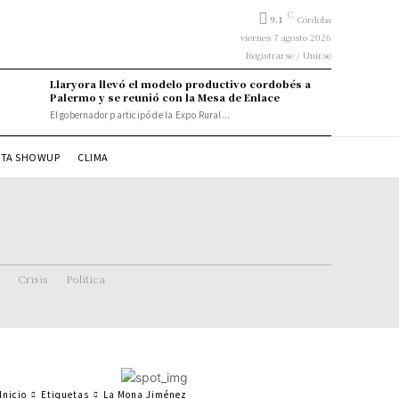
C
9.1
Córdoba
viernes 7 agosto 2026
Registrarse / Unirse
Llaryora llevó el modelo productivo cordobés a
Palermo y se reunió con la Mesa de Enlace
El gobernador participó de la Expo Rural...
STA SHOWUP
CLIMA
Crisis
Politica
Inicio
Etiquetas
La Mona Jiménez