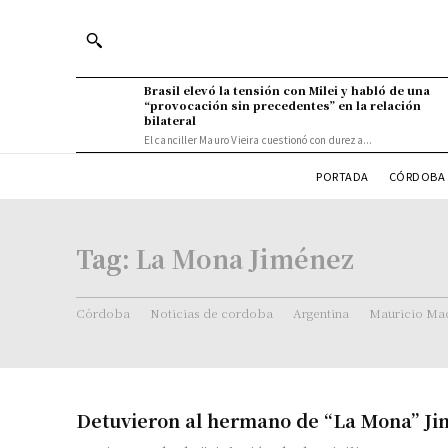
Brasil elevó la tensión con Milei y habló de una
“provocación sin precedentes” en la relación
bilateral
El canciller Mauro Vieira cuestionó con dureza...
PORTADA
CÓRDOBA 
Tag:
La Mona Jiménez
Córdoba
Noticias de cordoba
Argentina
Mauricio Mac
Detuvieron al hermano de “La Mona” J