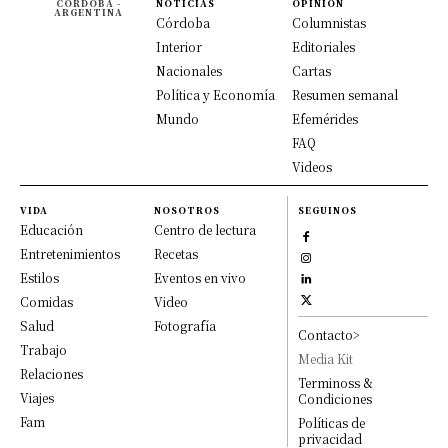
CÓRDOBA -
NOTICIAS
OPINION
ARGENTINA
Córdoba
Columnistas
Interior
Editoriales
Nacionales
Cartas
Política y Economía
Resumen semanal
Mundo
Efemérides
FAQ
Videos
VIDA
NOSOTROS
SEGUINOS
Educación
Centro de lectura
Entretenimientos
Recetas
Estilos
Eventos en vivo
Comidas
Video
Salud
Fotografía
Contacto>
Trabajo
Media Kit
Relaciones
Terminoss &
Viajes
Condiciones
Fam
Políticas de
privacidad