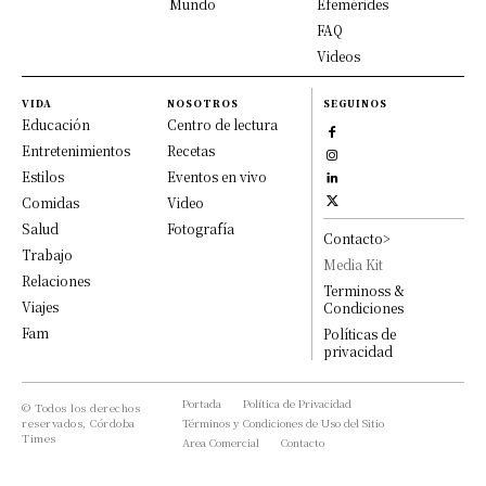
Mundo
Efemérides
FAQ
Videos
VIDA
NOSOTROS
SEGUINOS
Educación
Centro de lectura
Entretenimientos
Recetas
Estilos
Eventos en vivo
Comidas
Video
Salud
Fotografía
Contacto>
Trabajo
Media Kit
Relaciones
Terminoss &
Viajes
Condiciones
Fam
Políticas de
privacidad
Portada
Política de Privacidad
© Todos los derechos
reservados, Córdoba
Términos y Condiciones de Uso del Sitio
Times
Area Comercial
Contacto