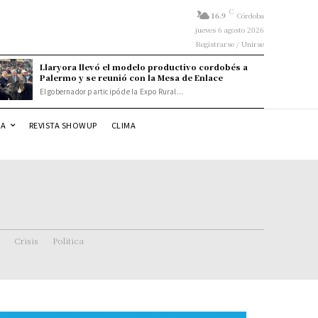
C
16.9
Córdoba
jueves 6 agosto 2026
Registrarse / Unirse
Llaryora llevó el modelo productivo cordobés a
Palermo y se reunió con la Mesa de Enlace
El gobernador participó de la Expo Rural...
DA
REVISTA SHOWUP
CLIMA
Crisis
Politica