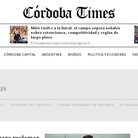
Milei vuelve a la Rural: el campo espera señales
sobre retenciones, competitividad y reglas de
largo plazo
El Presidente hablará este domingo en el...
CÓRDOBA CAPITAL
ARGENTINA
MUNDO
POLITICA Y ECONOMÍA
VI
us
ri
Gobierno de Córdoba
Cristina Fernandez de Kirchner
Economía
 para reclamar