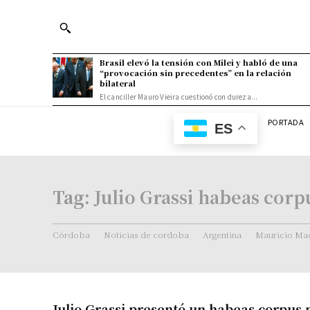
Brasil elevó la tensión con Milei y habló de una
“provocación sin precedentes” en la relación
bilateral
El canciller Mauro Vieira cuestionó con dureza...
PORTADA
ES
Tag:
Julio Grassi habeas corp
Córdoba
Noticias de cordoba
Argentina
Mauricio Mac
Julio Grassi presentó un habeas corpus