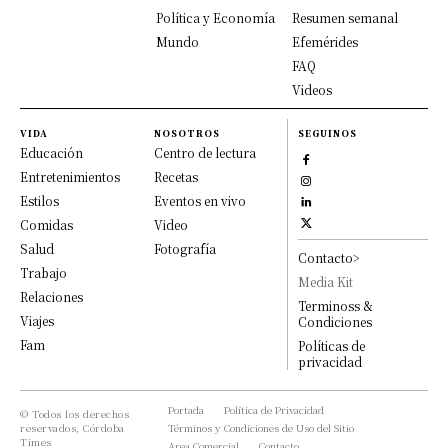
Política y Economía
Resumen semanal
Mundo
Efemérides
FAQ
Videos
VIDA
NOSOTROS
SEGUINOS
Educación
Centro de lectura
Entretenimientos
Recetas
Estilos
Eventos en vivo
Comidas
Video
Salud
Fotografía
Contacto>
Trabajo
Media Kit
Relaciones
Terminoss &
Viajes
Condiciones
Fam
Políticas de
privacidad
Portada
Política de Privacidad
© Todos los derechos
reservados, Córdoba
Términos y Condiciones de Uso del Sitio
Times
Area Comercial
Contacto