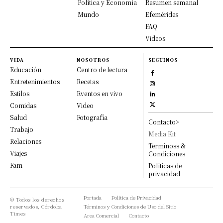
Política y Economía
Resumen semanal
Mundo
Efemérides
FAQ
Videos
VIDA
NOSOTROS
SEGUINOS
Educación
Centro de lectura
Entretenimientos
Recetas
Estilos
Eventos en vivo
Comidas
Video
Salud
Fotografía
Contacto>
Trabajo
Media Kit
Relaciones
Terminoss &
Viajes
Condiciones
Fam
Políticas de
privacidad
Portada
Política de Privacidad
© Todos los derechos
reservados, Córdoba
Términos y Condiciones de Uso del Sitio
Times
Area Comercial
Contacto