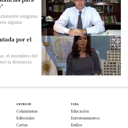
e”
olutamente ninguna
iera alguna
utada por el
an, el miembro del
tomó la denuncia
OPINION
VIDA
Columnistas
Educación
Editoriales
Entretenimientos
Cartas
Estilos