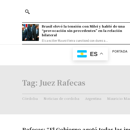
Brasil elevó la tensión con Milei y habló de una
“provocación sin precedentes” en la relación
bilateral
El canciller Mauro Vieira cuestionó con dureza...
PORTADA
ES
Tag:
Juez Rafecas
Córdoba
Noticias de cordoba
Argentina
Mauricio Mac
Rafecas: “El Gobierno agotó todas las in