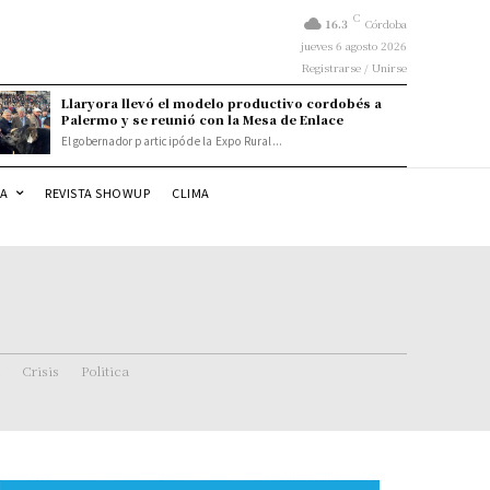
C
16.3
Córdoba
jueves 6 agosto 2026
Registrarse / Unirse
Llaryora llevó el modelo productivo cordobés a
Palermo y se reunió con la Mesa de Enlace
El gobernador participó de la Expo Rural...
DA
REVISTA SHOWUP
CLIMA
Crisis
Politica