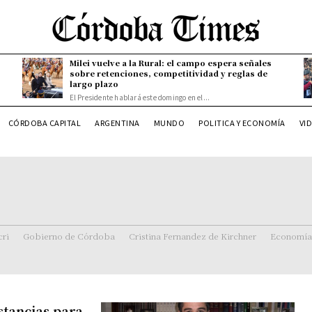
Milei vuelve a la Rural: el campo espera señales
sobre retenciones, competitividad y reglas de
largo plazo
El Presidente hablará este domingo en el...
CÓRDOBA CAPITAL
ARGENTINA
MUNDO
POLITICA Y ECONOMÍA
VI
ri
Gobierno de Córdoba
Cristina Fernandez de Kirchner
Economía
stancias para