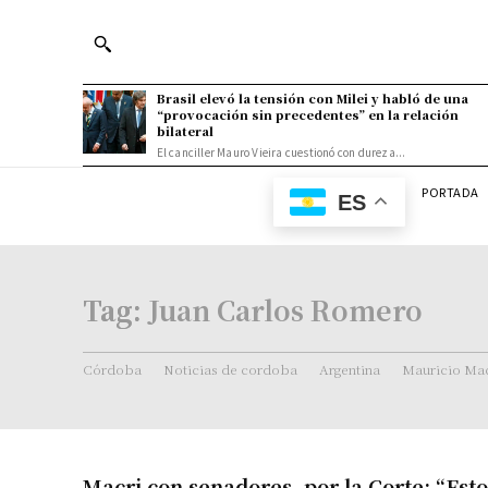
Brasil elevó la tensión con Milei y habló de una
“provocación sin precedentes” en la relación
bilateral
El canciller Mauro Vieira cuestionó con dureza...
PORTADA
ES
Tag:
Juan Carlos Romero
Córdoba
Noticias de cordoba
Argentina
Mauricio Mac
Macri con senadores, por la Corte: “Esto