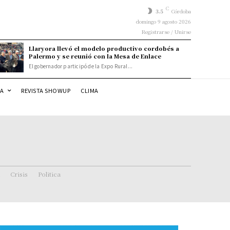
C
3.5
Córdoba
domingo 9 agosto 2026
Registrarse / Unirse
Llaryora llevó el modelo productivo cordobés a
Palermo y se reunió con la Mesa de Enlace
El gobernador participó de la Expo Rural...
DA
REVISTA SHOWUP
CLIMA
Crisis
Politica