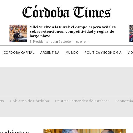
Milei vuelve a la Rural: el campo espera señales
sobre retenciones, competitividad y reglas de
largo plazo
El Presidente hablará este domingo en el...
CÓRDOBA CAPITAL
ARGENTINA
MUNDO
POLITICA Y ECONOMÍA
VI
ri
Gobierno de Córdoba
Cristina Fernandez de Kirchner
Economía
y abierto a