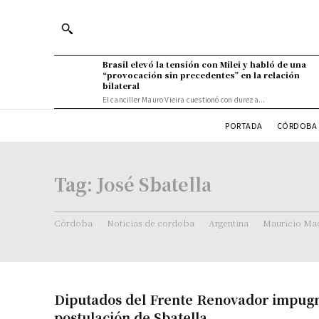
Brasil elevó la tensión con Milei y habló de una
“provocación sin precedentes” en la relación
bilateral
El canciller Mauro Vieira cuestionó con dureza...
PORTADA
CÓRDOBA 
Tag:
José Sbatella
Córdoba
Noticias de cordoba
Argentina
Mauricio Mac
Diputados del Frente Renovador impugn
postulación de Sbatella