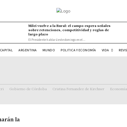
Milei vuelve a la Rural: el campo espera señales
sobre retenciones, competitividad y reglas de
largo plazo
El Presidente hablará este domingo en el...
VIDA
CAPITAL
ARGENTINA
MUNDO
POLITICA Y ECONOMÍA
REVI
ri
Gobierno de Córdoba
Cristina Fernandez de Kirchner
Economía
arán la