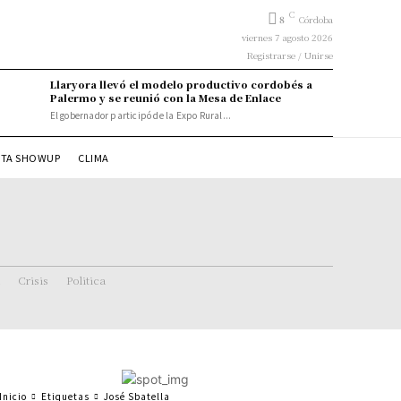
C
8
Córdoba
viernes 7 agosto 2026
Registrarse / Unirse
Llaryora llevó el modelo productivo cordobés a
Palermo y se reunió con la Mesa de Enlace
El gobernador participó de la Expo Rural...
STA SHOWUP
CLIMA
Crisis
Politica
Inicio
Etiquetas
José Sbatella