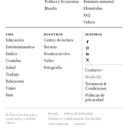
Política y Economía
Resumen semanal
Mundo
Efemérides
FAQ
Videos
VIDA
NOSOTROS
SEGUINOS
Educación
Centro de lectura
Entretenimientos
Recetas
Estilos
Eventos en vivo
Comidas
Video
Salud
Fotografía
Contacto>
Trabajo
Media Kit
Relaciones
Terminoss &
Viajes
Condiciones
Fam
Políticas de
privacidad
Portada
Política de Privacidad
© Todos los derechos
reservados, Córdoba
Términos y Condiciones de Uso del Sitio
Times
Area Comercial
Contacto