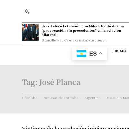
Brasil elevó la tensión con Milei y habló de una
“provocación sin precedentes” en la relación
bilateral
El canciller Mauro Vieira cuestionó con dureza...
PORTADA
ES
Tag:
José Planca
Córdoba
Noticias de cordoba
Argentina
Mauricio Mac
Víctimas de la explosión inician accione