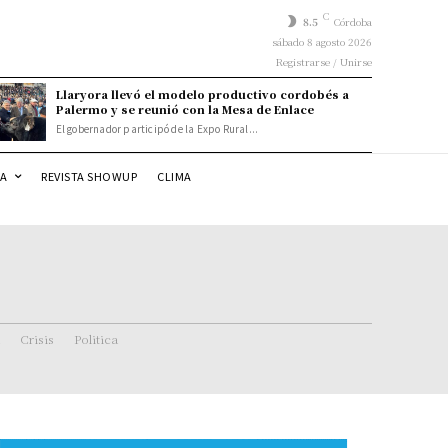
C
8.5
Córdoba
sábado 8 agosto 2026
Registrarse / Unirse
Llaryora llevó el modelo productivo cordobés a
Palermo y se reunió con la Mesa de Enlace
El gobernador participó de la Expo Rural...
DA
REVISTA SHOWUP
CLIMA
Crisis
Politica