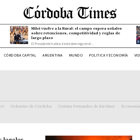
Milei vuelve a la Rural: el campo espera señales
sobre retenciones, competitividad y reglas de
largo plazo
El Presidente hablará este domingo en el...
CÓRDOBA CAPITAL
ARGENTINA
MUNDO
POLITICA Y ECONOMÍA
VI
ri
Gobierno de Córdoba
Cristina Fernandez de Kirchner
Economía
s legales