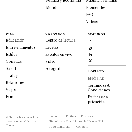
Política y Economía
Resumen semanal
Mundo
Efemérides
FAQ
Videos
VIDA
NOSOTROS
SEGUINOS
Educación
Centro de lectura
Entretenimientos
Recetas
Estilos
Eventos en vivo
Comidas
Video
Salud
Fotografía
Contacto>
Trabajo
Media Kit
Relaciones
Terminoss &
Viajes
Condiciones
Fam
Políticas de
privacidad
Portada
Política de Privacidad
© Todos los derechos
reservados, Córdoba
Términos y Condiciones de Uso del Sitio
Times
Area Comercial
Contacto