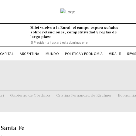
Milei vuelve a la Rural: el campo espera señales
sobre retenciones, competitividad y reglas de
largo plazo
El Presidente hablará este domingo en el...
VIDA
CAPITAL
ARGENTINA
MUNDO
POLITICA Y ECONOMÍA
REVI
ri
Gobierno de Córdoba
Cristina Fernandez de Kirchner
Economía
 Santa Fe