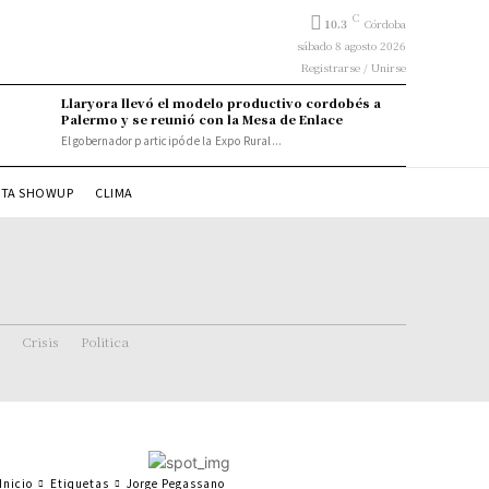
C
10.3
Córdoba
sábado 8 agosto 2026
Registrarse / Unirse
Llaryora llevó el modelo productivo cordobés a
Palermo y se reunió con la Mesa de Enlace
El gobernador participó de la Expo Rural...
STA SHOWUP
CLIMA
Crisis
Politica
Inicio
Etiquetas
Jorge Pegassano