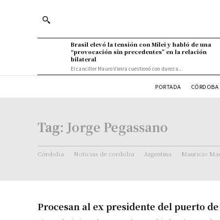
Brasil elevó la tensión con Milei y habló de una
“provocación sin precedentes” en la relación
bilateral
El canciller Mauro Vieira cuestionó con dureza...
PORTADA
CÓRDOBA 
Tag:
Jorge Pegassano
Córdoba
Noticias de cordoba
Argentina
Mauricio Mac
Procesan al ex presidente del puerto de