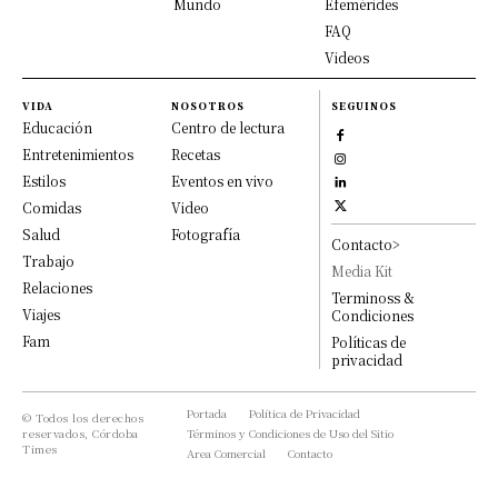
Mundo
Efemérides
FAQ
Videos
VIDA
NOSOTROS
SEGUINOS
Educación
Centro de lectura
Entretenimientos
Recetas
Estilos
Eventos en vivo
Comidas
Video
Salud
Fotografía
Contacto>
Trabajo
Media Kit
Relaciones
Terminoss &
Viajes
Condiciones
Fam
Políticas de
privacidad
Portada
Política de Privacidad
© Todos los derechos
reservados, Córdoba
Términos y Condiciones de Uso del Sitio
Times
Area Comercial
Contacto