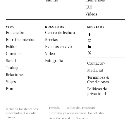
FAQ
Videos
VIDA
NOSOTROS
SEGUINOS
Educación
Centro de lectura
Entretenimientos
Recetas
Estilos
Eventos en vivo
Comidas
Video
Salud
Fotografía
Contacto>
Trabajo
Media Kit
Relaciones
Terminoss &
Viajes
Condiciones
Fam
Políticas de
privacidad
Portada
Política de Privacidad
© Todos los derechos
reservados, Córdoba
Términos y Condiciones de Uso del Sitio
Times
Area Comercial
Contacto