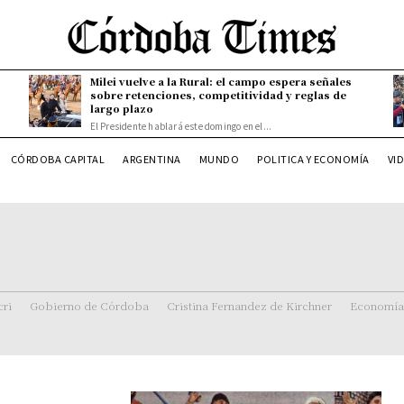
Milei vuelve a la Rural: el campo espera señales
sobre retenciones, competitividad y reglas de
largo plazo
El Presidente hablará este domingo en el...
CÓRDOBA CAPITAL
ARGENTINA
MUNDO
POLITICA Y ECONOMÍA
VI
ri
Gobierno de Córdoba
Cristina Fernandez de Kirchner
Economía