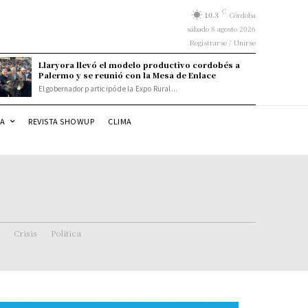
C
10.3
Córdoba
sábado 8 agosto 2026
Registrarse / Unirse
Llaryora llevó el modelo productivo cordobés a
Palermo y se reunió con la Mesa de Enlace
El gobernador participó de la Expo Rural...
DA
REVISTA SHOWUP
CLIMA
Crisis
Politica