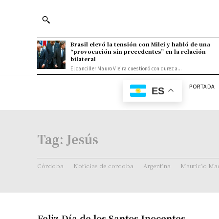
Brasil elevó la tensión con Milei y habló de una
“provocación sin precedentes” en la relación
bilateral
El canciller Mauro Vieira cuestionó con dureza...
PORTADA
ES
Tag:
Jesús
Córdoba
Noticias de cordoba
Argentina
Mauricio Mac
Feliz Día de los Santos Inocentes