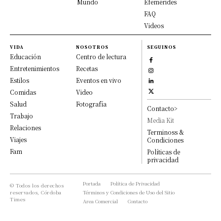
Mundo
Efemérides
FAQ
Videos
VIDA
NOSOTROS
SEGUINOS
Educación
Centro de lectura
Entretenimientos
Recetas
Estilos
Eventos en vivo
Comidas
Video
Salud
Fotografía
Contacto>
Trabajo
Media Kit
Relaciones
Terminoss &
Viajes
Condiciones
Fam
Políticas de
privacidad
Portada
Política de Privacidad
© Todos los derechos
reservados, Córdoba
Términos y Condiciones de Uso del Sitio
Times
Area Comercial
Contacto