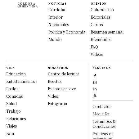
CÓRDOBA -
NOTICIAS
OPINION
ARGENTINA
Córdoba
Columnistas
Interior
Editoriales
Nacionales
Cartas
Política y Economía
Resumen semanal
Mundo
Efemérides
FAQ
Videos
VIDA
NOSOTROS
SEGUINOS
Educación
Centro de lectura
Entretenimientos
Recetas
Estilos
Eventos en vivo
Comidas
Video
Salud
Fotografía
Contacto>
Trabajo
Media Kit
Relaciones
Terminoss &
Viajes
Condiciones
Fam
Políticas de
privacidad