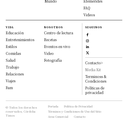
Mundo
Efemérides
FAQ
Videos
VIDA
NOSOTROS
SEGUINOS
Educación
Centro de lectura
Entretenimientos
Recetas
Estilos
Eventos en vivo
Comidas
Video
Salud
Fotografía
Contacto>
Trabajo
Media Kit
Relaciones
Terminoss &
Viajes
Condiciones
Fam
Políticas de
privacidad
Portada
Política de Privacidad
© Todos los derechos
reservados, Córdoba
Términos y Condiciones de Uso del Sitio
Times
Area Comercial
Contacto