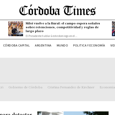
Milei vuelve a la Rural: el campo espera señales
sobre retenciones, competitividad y reglas de
largo plazo
El Presidente hablará este domingo en el...
CÓRDOBA CAPITAL
ARGENTINA
MUNDO
POLITICA Y ECONOMÍA
VI
ri
Gobierno de Córdoba
Cristina Fernandez de Kirchner
Economía
para detectar