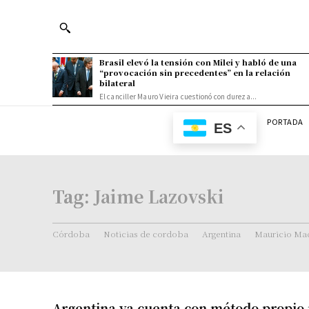
Brasil elevó la tensión con Milei y habló de una
“provocación sin precedentes” en la relación
bilateral
El canciller Mauro Vieira cuestionó con dureza...
PORTADA
ES
Tag:
Jaime Lazovski
Córdoba
Noticias de cordoba
Argentina
Mauricio Mac
Argentina ya cuenta con método propio 