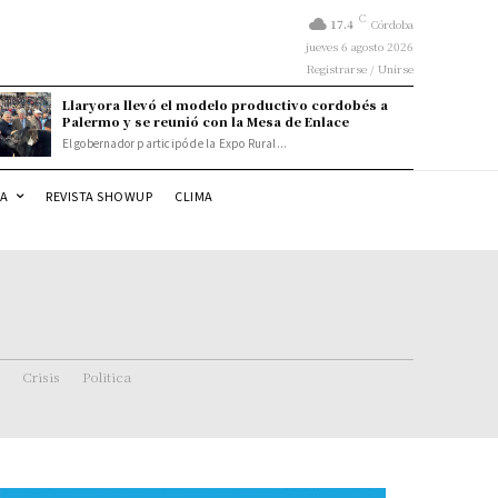
C
17.4
Córdoba
jueves 6 agosto 2026
Registrarse / Unirse
Llaryora llevó el modelo productivo cordobés a
Palermo y se reunió con la Mesa de Enlace
El gobernador participó de la Expo Rural...
DA
REVISTA SHOWUP
CLIMA
Crisis
Politica