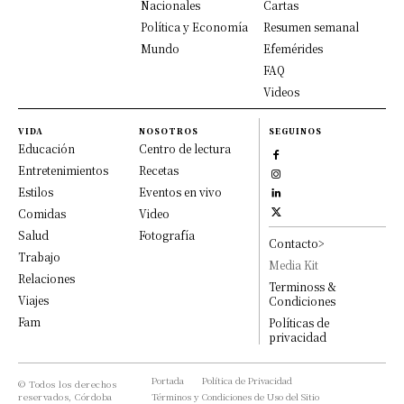
Nacionales
Cartas
Política y Economía
Resumen semanal
Mundo
Efemérides
FAQ
Videos
VIDA
NOSOTROS
SEGUINOS
Educación
Centro de lectura
Entretenimientos
Recetas
Estilos
Eventos en vivo
Comidas
Video
Salud
Fotografía
Contacto>
Trabajo
Media Kit
Relaciones
Terminoss &
Viajes
Condiciones
Fam
Políticas de
privacidad
Portada
Política de Privacidad
© Todos los derechos
reservados, Córdoba
Términos y Condiciones de Uso del Sitio