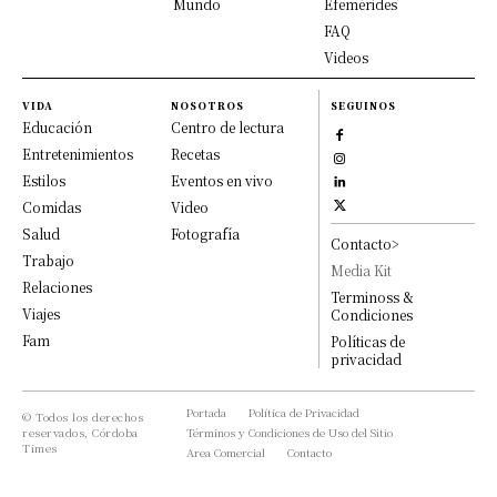
Mundo
Efemérides
FAQ
Videos
VIDA
NOSOTROS
SEGUINOS
Educación
Centro de lectura
Entretenimientos
Recetas
Estilos
Eventos en vivo
Comidas
Video
Salud
Fotografía
Contacto>
Trabajo
Media Kit
Relaciones
Terminoss &
Viajes
Condiciones
Fam
Políticas de
privacidad
Portada
Política de Privacidad
© Todos los derechos
reservados, Córdoba
Términos y Condiciones de Uso del Sitio
Times
Area Comercial
Contacto