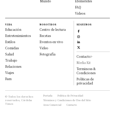
Mundo
Efemérides
FAQ
Videos
VIDA
NOSOTROS
SEGUINOS
Educación
Centro de lectura
Entretenimientos
Recetas
Estilos
Eventos en vivo
Comidas
Video
Salud
Fotografía
Contacto>
Trabajo
Media Kit
Relaciones
Terminoss &
Viajes
Condiciones
Fam
Políticas de
privacidad
Portada
Política de Privacidad
© Todos los derechos
reservados, Córdoba
Términos y Condiciones de Uso del Sitio
Times
Area Comercial
Contacto