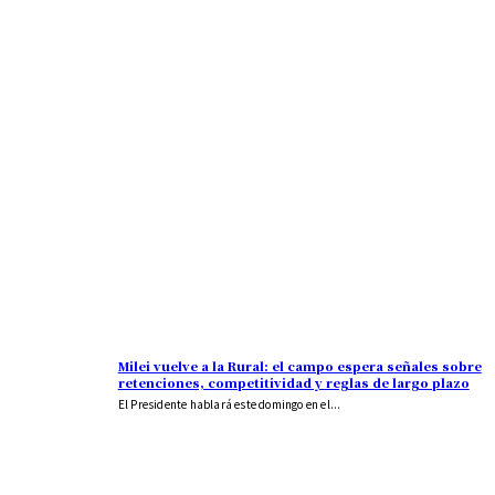
Milei vuelve a la Rural: el campo espera señales sobre
retenciones, competitividad y reglas de largo plazo
El Presidente hablará este domingo en el...