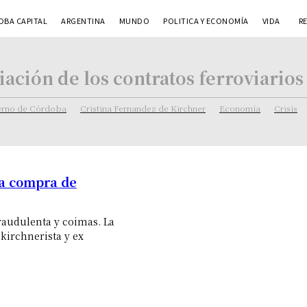
BA CAPITAL
ARGENTINA
MUNDO
POLITICA Y ECONOMÍA
VIDA
R
ación de los contratos ferroviarios
rno de Córdoba
Cristina Fernandez de Kirchner
Economía
Crisis
la compra de
raudulenta y coimas. La
kirchnerista y ex