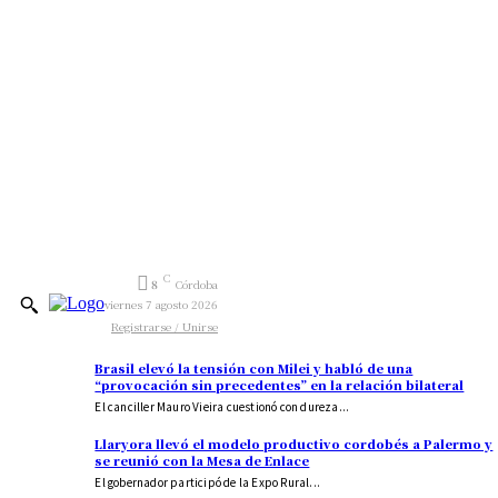
C
8
Córdoba
viernes 7 agosto 2026
Registrarse / Unirse
Brasil elevó la tensión con Milei y habló de una
“provocación sin precedentes” en la relación bilateral
El canciller Mauro Vieira cuestionó con dureza...
Llaryora llevó el modelo productivo cordobés a Palermo y
se reunió con la Mesa de Enlace
El gobernador participó de la Expo Rural...