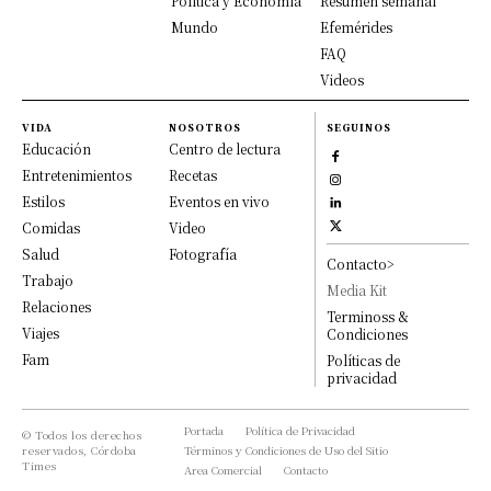
Política y Economía
Resumen semanal
Mundo
Efemérides
FAQ
Videos
VIDA
NOSOTROS
SEGUINOS
Educación
Centro de lectura
Entretenimientos
Recetas
Estilos
Eventos en vivo
Comidas
Video
Salud
Fotografía
Contacto>
Trabajo
Media Kit
Relaciones
Terminoss &
Viajes
Condiciones
Fam
Políticas de
privacidad
Portada
Política de Privacidad
© Todos los derechos
reservados, Córdoba
Términos y Condiciones de Uso del Sitio
Times
Area Comercial
Contacto