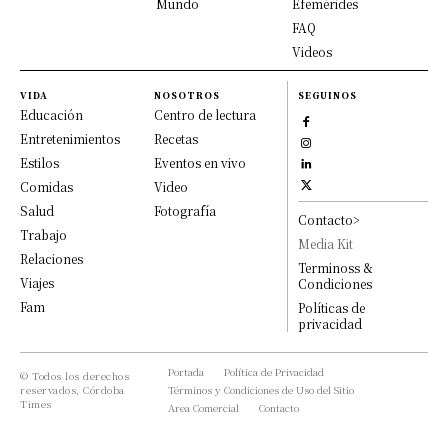
Mundo
Efemérides
FAQ
Videos
VIDA
NOSOTROS
SEGUINOS
Educación
Centro de lectura
Entretenimientos
Recetas
Estilos
Eventos en vivo
Comidas
Video
Salud
Fotografía
Contacto>
Trabajo
Media Kit
Relaciones
Terminoss &
Viajes
Condiciones
Fam
Políticas de
privacidad
Portada
Política de Privacidad
© Todos los derechos
reservados, Córdoba
Términos y Condiciones de Uso del Sitio
Times
Area Comercial
Contacto