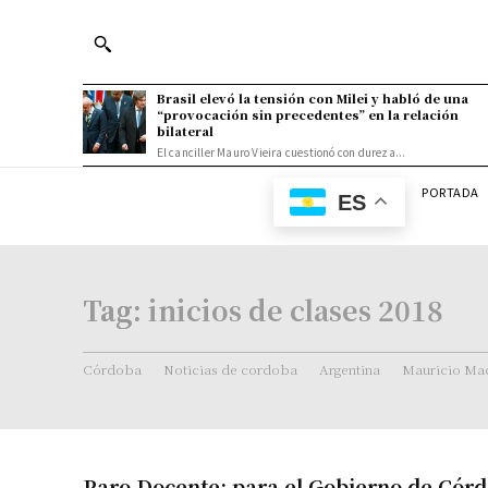
Brasil elevó la tensión con Milei y habló de una
“provocación sin precedentes” en la relación
bilateral
El canciller Mauro Vieira cuestionó con dureza...
PORTADA
ES
Tag:
inicios de clases 2018
Córdoba
Noticias de cordoba
Argentina
Mauricio Mac
Paro Docente: para el Gobierno de Córd