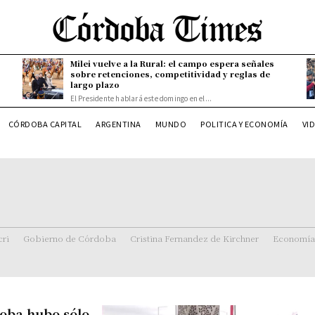
Milei vuelve a la Rural: el campo espera señales
sobre retenciones, competitividad y reglas de
largo plazo
El Presidente hablará este domingo en el...
CÓRDOBA CAPITAL
ARGENTINA
MUNDO
POLITICA Y ECONOMÍA
VI
ri
Gobierno de Córdoba
Cristina Fernandez de Kirchner
Economía
oba hubo sólo