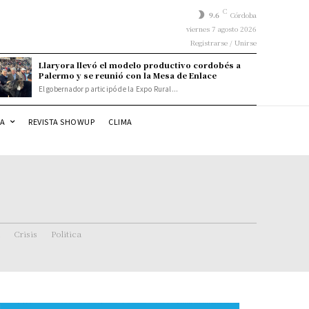
C
9.6
Córdoba
viernes 7 agosto 2026
Registrarse / Unirse
Llaryora llevó el modelo productivo cordobés a
Palermo y se reunió con la Mesa de Enlace
El gobernador participó de la Expo Rural...
DA
REVISTA SHOWUP
CLIMA
Crisis
Politica